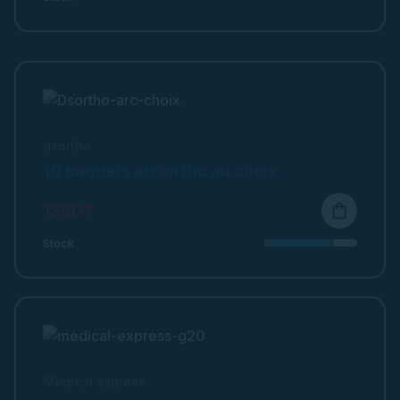
dsortho
10 paquets arc ortho au choix
135DT
shopping_bag
Stock
Medical express