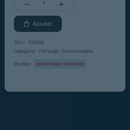
remove
add
shopping_bag
Ajouter
Dévouvrir
SKU:
100396
Categorie:
Chirurgie
,
Consommable
Modèle:
micro-mega-assor2sch
Nouveautés
Voir plus