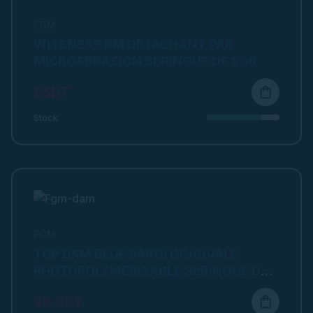
FGM
WITENESS RM DETACHANT PAR
MICROABRASION SERINGUE DE 2GR
95DT
shopping_bag
Stock
FGM
TOP DAM BLUE PAROI GINGIVALE
PHOTOPOLYMERISABLE SERINGUE DE
2G
28.5DT
shopping_bag