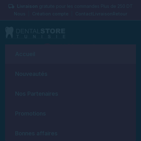
local_shipping
Livraison
gratuite pour les commandes Plus de 250 DT
Nous
|
Création compte
|
Contact
Livraison
Retour
24/7 Support client:
+216 26 903 919
Accueil
search
person_outline
shopping_bag
0TND
connexion
Nouveautés
0
Categories
Nos Partenaires
Promotions
Confirmation commande
service sms pour confirmation
Bonnes affaires