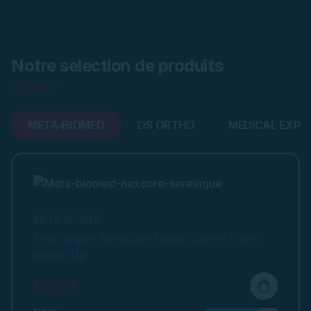
Notre selection de produits
Voir plus
META-BIOMED
DS ORTHO
MEDICAL EXPR
META BIOMED
1 seringue Nexcore Dual-Cured Core
Build-Up
100DT
shopping_bag
Stock