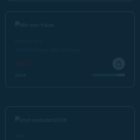
Medical Box
stérilisateur des fraises
10DT
shopping_bag
Stock
SMD