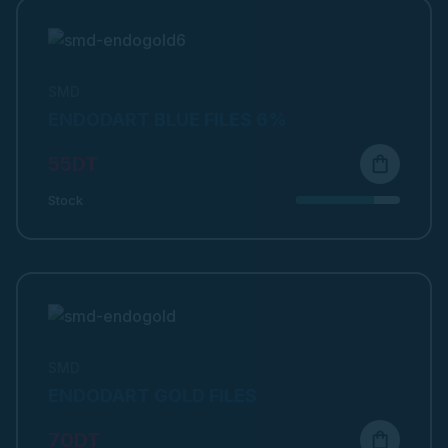
SMD
ENDODART BLUE FILES 6%
55DT
shopping_bag
Stock
SMD
ENDODART GOLD FILES
70DT
shopping_bag