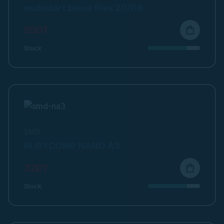
endodart bleue files 20/06
55DT
shopping_bag
Stock
SMD
RUBYCOMP NANO A3
32DT
shopping_bag
Stock