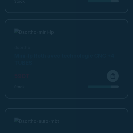
Stock
dsortho
Mini-lp Roth avec technologie CNC +4
TUBES
59DT
shopping_bag
Stock