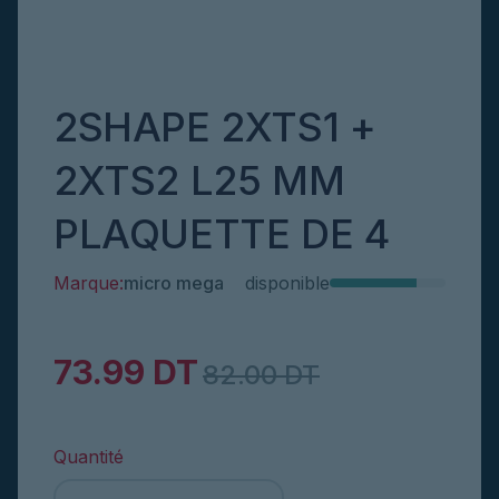
2SHAPE 2XTS1 +
Découvrir
2XTS2 L25 MM
PLAQUETTE DE 4
Marque:
micro mega
disponible
(2 Reviews)
73.99 DT
82.00 DT
Quantité