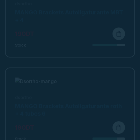
dsortho
MANGO Brackets Autoligaturante MBT
+ 4
190DT
shopping_bag
Stock
dsortho
MANGO Brackets Autoligaturante roth
+ 4 tubes 6
190DT
shopping_bag
Stock