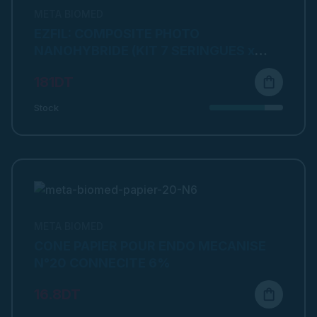
META BIOMED
EZFIL: COMPOSITE PHOTO
NANOHYBRIDE (KIT 7 SERINGUES x
4GR / META P&BOND / META ETCHANT)
181DT
shopping_bag
Stock
META BIOMED
CONE PAPIER POUR ENDO MECANISE
N°20 CONNECITE 6%
16.8DT
shopping_bag