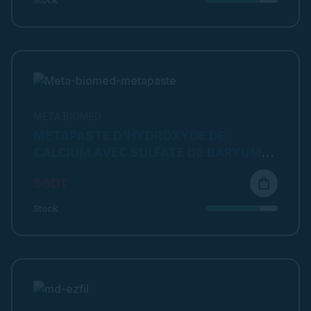
META BIOMED
METAPASTE D'HYDROXYDE DE
CALCIUM AVEC SULFATE DE BARYUM
2,2G
56DT
shopping_bag
Stock